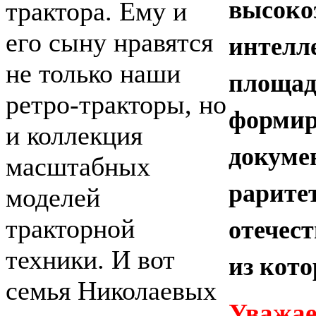
высоко
трактора. Ему и
интелл
его сыну нравятся
не только наши
площад
ретро-тракторы, но
формир
и коллекция
докуме
масштабных
рарит
моделей
отечес
тракторной
техники. И вот
из кото
семья Николаевых
Уважае