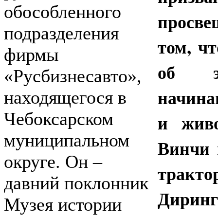
обособленного
просве
подразделения
том, чт
фирмы
об эв
«Русбизнесавто»,
начина
находящегося в
Чебоксарском
и живо
муниципальном
Винчи 
округе. Он –
тракто
давний поклонник
Дир
Музея истории