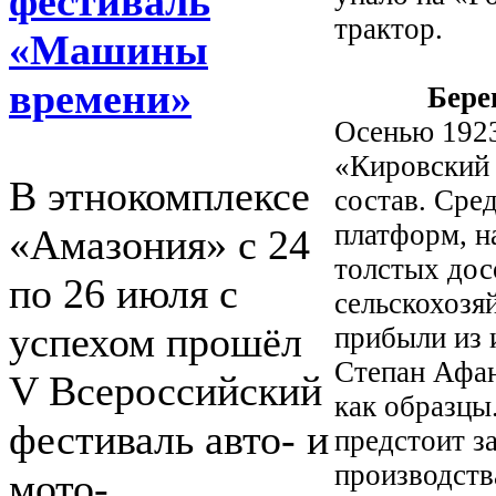
фестиваль
трактор.
«Машины
времени»
Берегись 
Осенью 1923
«Кировский 
В этнокомплексе
состав. Сре
платформ, н
«Амазония» с 24
толстых дос
по 26 июля с
сельскохозя
успехом прошёл
прибыли из 
Степан Афан
V Всероссийский
как образцы
фестиваль авто- и
предстоит з
производств
мото-