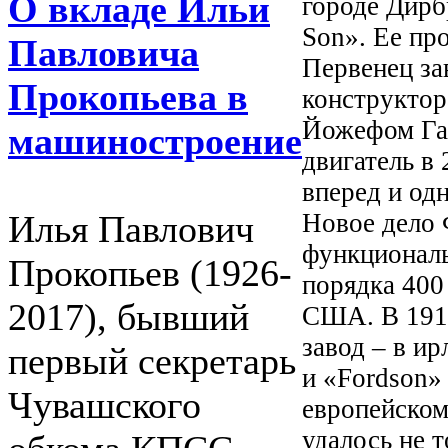
О вкладе Ильи
городе Дирб
Son». Ее пр
Павловича
Первенец за
Прокопьева в
конструктор
Йожефом Га
машиностроение
двигатель в 
вперед и од
Новое дело 
Илья Павлович
функциональ
Прокопьев (1926-
порядка 400
2017), бывший
США. В 1919
завод – в ир
первый секретарь
и «Fordson»
Чувашского
европейском
удалось не т