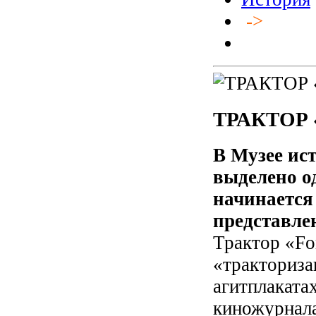
->
ТРАКТОР
В Музее ис
выделено од
начинается 
представле
Трактор «Fo
«тракториза
агитплаката
киножурнала