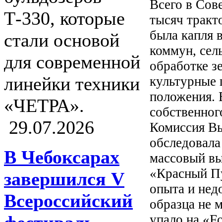
Всего в Сов
Т-330, которые
тысяч тракт
была капля 
стали основой
коммун, сел
для современной
обработке з
линейки техники
культурные 
положения. 
«ЧЕТРА».
собственног
29.07.2026
Комиссия Вы
обследовала
В Чебоксарах
массовый вы
«Красный Пу
завершился V
опыта и нед
Всероссийский
образца не м
упало на «F