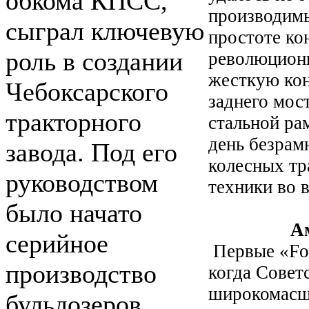
обкома КПСС,
производимы
сыграл ключевую
простоте ко
роль в создании
революционн
жесткую кон
Чебоксарского
заднего мост
тракторного
стальной ра
день безрам
завода. Под его
колесных тр
руководством
техники во 
было начато
Америка
серийное
Первые «For
производство
когда Совет
широкомасшт
бульдозеров