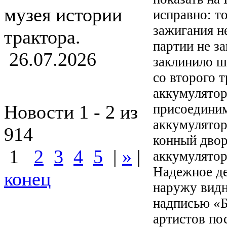
музея истории
исправно: т
зажигания не
трактора.
партии не з
26.07.2026
заклинило ш
со второго т
аккумулятор
присоединим.
Новости 1 - 2 из
аккумулятор
914
конный двор
1
2
3
4
5
|
»
|
аккумулятор
Надежное де
конец
наружу видн
надписью «Бе
артистов по