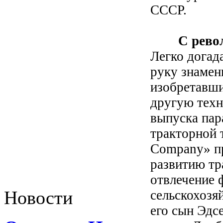
СССР.
С револю
Легко догад
руку знаме
изобретавши
другую техн
выпуска пар
тракторной 
Company» п
развитию тр
отвлечение 
Новости
сельскохозя
его сын Эдсе