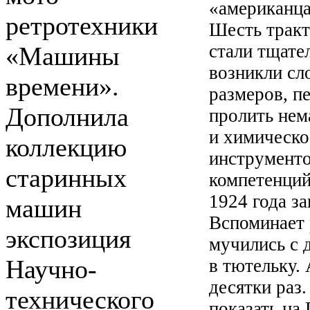
«американц
ретротехники
Шесть тракт
стали тщател
«Машины
возникли сл
времени».
размеров, п
Дополнила
пролить нем
и химическо
коллекцию
инструменто
старинных
компетенций
1924 года з
машин
Вспоминает 
экспозиция
мучились с 
Научно-
в тютельку.
десятки раз
технического
показать на