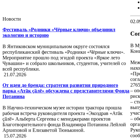
Новости
02.0
Фестиваль «Родники «Чёрные ключи» объединил
Сог
экологию и историю
В Му
В Янтиковском муниципальном округе состоялся
Конц
республиканский фестиваль «Родники «Чёрные ключи».
Мероприятие прошло под эгидой проекта «Яркое лето
Межд
Чувашии» и собрало школьников, студентов, учителей со
нах
всей республики.
«Пр
21.07.2026
согл
2765
От идеи до бренда: стратегия развития природного
– оп
парка «Атӑк ҫӑлӗ» обсуждена с представителями Фонда
риск
Потанина
– ст
выпу
В Научно-техническом музее истории трактора прошла
уча
рабочая встреча руководителя проекта «Экоздрав «Атӑк
– об
ҫӑлӗ» Альберта Сергеева с менеджерами проектов
орга
Благотворительного фонда Владимира Потанина Лейлой
Руко
Архиповой и Елизаветой Тюнькиной.
сооб
15.07.2026