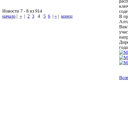
расп
ключ
Новости 7 - 8 из 914
сод
начало
|
«
|
2
3
4
5
6
|
»
|
конец
В пр
Алта
Викт
учас
напр
Дире
года
Возв