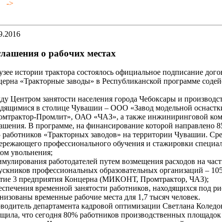
->
9.2016
лашения о рабочих местах
зее истории трактора состоялось официальное подписание дого
ерна «Тракторные заводы» в Республиканской программе содейст
у Центром занятости населения города Чебоксары и производс
одящимися в столице Чувашии – ООО «Завод модельной оснаст
омтрактор-Промлит», ОАО «ЧАЗ», а также инжиниринговой к
ашения. В программе, на финансирование которой направлено 8
 работников «Тракторных заводов» на территории Чувашии. Сре
ережающего профессионального обучения и стажировки специал
ом увольнения;
имулирования работодателей путем возмещения расходов на час
скников профессиональных образовательных организаций – 105
стие 3 предприятия Концерна (МИКОНТ, Промтрактор, ЧАЗ);
еспечения временной занятости работников, находящихся под рис
низованы временные рабочие места для 1,7 тысяч человек.
водитель департамента кадровой оптимизации Светлана Коледо
щила, что сегодня 80% работников производственных площадок