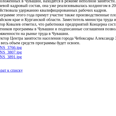
оложенных в Чувашии, находятся в режиме неполной занятости
евой кадровый состав, она уже реализовывалась холдингом в 200
ействовала удержанию квалифицированных рабочих кадров.
ограмме этого года примут участие также производственные пл
йском крае и Курганской области. Заместитель министра труда
ор Ковалев отметил, что работники предприятий Концерна сост
тников программы в Чувашии и подписанные соглашения позвол
яженности на рынке труда в Чувашии.
ктор Центра занятости населения города Чебоксары Александр З
 весь объем средств программы будет освоен.
рат к списку