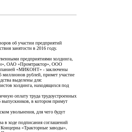
воров об участии предприятий
вия занятости в 2016 году.
твенными предприятиями холдинга,
ки», ОАО «Промтрактор», ООО
омпанией «МИКОНТ» - заключены
5 миллионов рублей, примет участие
дства выделены для:
истов холдинга, находящихся под
тичную оплату труда трудоустроенных
 выпускников, в котором примут
ком увольнения, для чего будут
ва в ходе подписания соглашений
 Концерна «Тракторные заводы»,