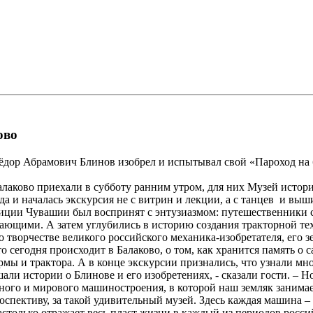
ово
ёдор Абрамович Блинов изобрел и испытывал свой «Пароход на
алаково приехали в субботу ранним утром, для них Музей истор
 да и началась экскурсия не с витрин и лекции, а с танцев и выш
ции Чувашии был воспринят с энтузиазмом: путешественники с 
ающими. А затем углубились в историю создания тракторной тех
о творчестве великого российского механика-изобретателя, его з
то сегодня происходит в Балаково, о том, как хранится память о с
мы и трактора. А в конце экскурсии признались, что узнали мно
шали истории о Блинове и его изобретениях, - сказали гости. – 
ного и мирового машиностроения, в которой наш земляк занимает
оспективу, за такой удивительный музей. Здесь каждая машина – 
столько отражает весь пласт жизни в каждый из периодов росси