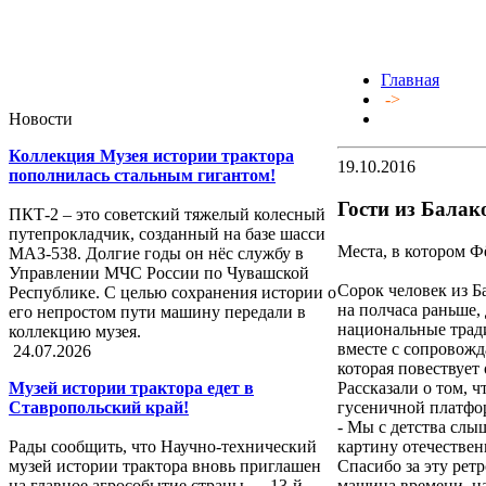
Главная
->
Новости
Коллекция Музея истории трактора
19.10.2016
пополнилась стальным гигантом!
Гости из Балак
ПКТ-2 – это советский тяжелый колесный
путепрокладчик, созданный на базе шасси
Места, в котором Ф
МАЗ-538. Долгие годы он нёс службу в
Управлении МЧС России по Чувашской
Сорок человек из Б
Республике. С целью сохранения истории о
на полчаса раньше,
его непростом пути машину передали в
национальные тради
коллекцию музея.
вместе с сопровожд
24.07.2026
которая повествует 
Рассказали о том, ч
Музей истории трактора едет в
гусеничной платфор
Ставропольский край!
- Мы с детства слы
картину отечествен
Рады сообщить, что Научно-технический
Спасибо за эту ретр
музей истории трактора вновь приглашен
машина времени, на
на главное агрособытие страны — 13-й