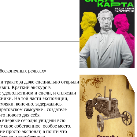
 бесконечных рельсах»
ии трактора даже специально открыли
ивки. Краткий экскурс в
удовольствием и спели, и сплясали
ники. На той части экспозиции,
емляки, конечно, задержались.
аратовском самоучке - создателе
го нового для себя.
Но впервые сегодня увидели всю
 свое собственное, особое место.
не просто экспонат, а почти что
йского и зарубежного