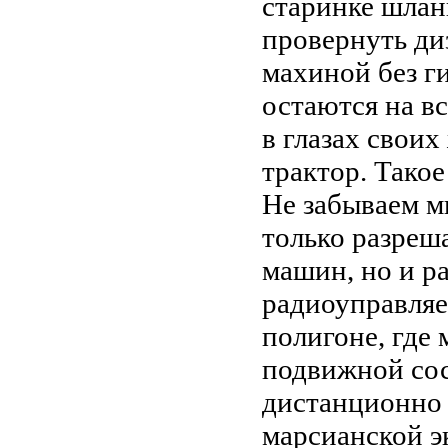
старинке шлан
провернуть ди
махиной без г
остаются на в
в глазах свои
трактор. Такое
Не забываем м
только разреш
машин, но и р
радиоуправляе
полигоне, где 
подвижной сос
дистанционно 
марсианской э