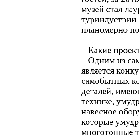
музей стал ла
туриндустрии 
планомерно п
– Какие проек
– Одним из са
является конк
самобытных ко
деталей, имею
технике, умуд
навесное обор
которые умудря
многотонные т