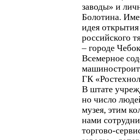
заводы» и лич
Болотина. Им
идея открытия
российского т
– городе Чебо
Всемерное сод
машиностроите
ГК «Ростехнол
В штате учреж
но число люде
музея, этим ко
нами сотрудни
торгово-серв