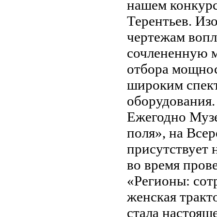
нашем конкурс
Терентьев. Из
чертежам вопл
сочлененную м
отбора мощнос
широким спек
оборудования
Ежегодно Музе
поля», на Все
присутствует 
во время пров
«Регионы: сот
женская тракт
стала настоящ