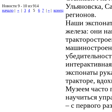
Ульяновска, С
Новости 9 - 10 из 914
начало
|
«
|
3
4
5
6
7
|
»
|
конец
регионов.
Наши экспонат
железа: они н
тракторострое
машиностроени
убедительност
интерактивная
экспонаты рук
тракторе, вдо
Музеем часто 
научиться упр
– с первого ра