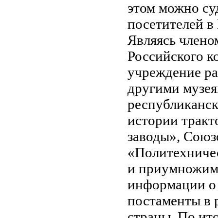
этом можно су
посетителей в
Являясь члено
Российского к
учреждение ра
другими музея
республиканск
истории тракт
заводы», Сою
«Политехничес
и приумножим
информации о 
постаменты в 
страны. По ито