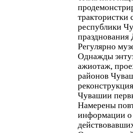
продемонстрир
трактористки 
республики Чу
празднования 
Регулярно муз
Однажды энтуз
ажиотаж, прое
районов Чуваш
реконструкция
Чувашии перв
Намерены повт
информации о 
действовавших