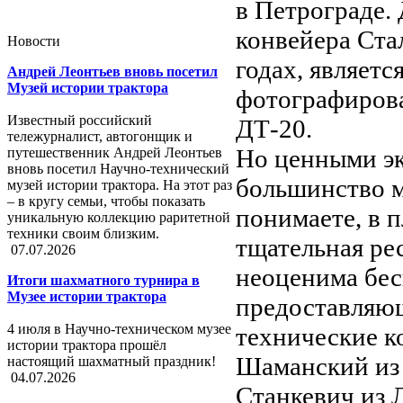
в Петрограде.
конвейера Ста
Новости
годах, являет
Андрей Леонтьев вновь посетил
Музей истории трактора
фотографирова
Известный российский
ДТ-20.
тележурналист, автогонщик и
Но ценными эк
путешественник Андрей Леонтьев
вновь посетил Научно-технический
большинство м
музей истории трактора. На этот раз
– в кругу семьи, чтобы показать
понимаете, в 
уникальную коллекцию раритетной
техники своим близким.
тщательная рес
07.07.2026
неоценима бес
Итоги шахматного турнира в
Музее истории трактора
предоставляю
4 июля в Научно-техническом музее
технические к
истории трактора прошёл
Шаманский из 
настоящий шахматный праздник!
04.07.2026
Станкевич из 