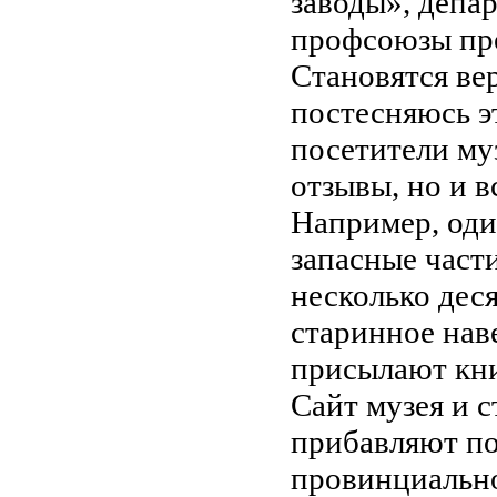
заводы», депа
профсоюзы пр
Становятся ве
постесняюсь э
посетители му
отзывы, но и в
Например, оди
запасные част
несколько дес
старинное нав
присылают кни
Сайт музея и 
прибавляют по
провинциальн