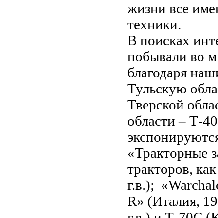
жизни все име
техники.
В поисках инт
побывали во м
благодаря наш
Тульскую обла
Тверской обла
области – Т-40
экспонируются
«Тракторные з
тракторов, как
г.в.); «Warchal
R» (Италия, 19
г.в.) и Т-70С 