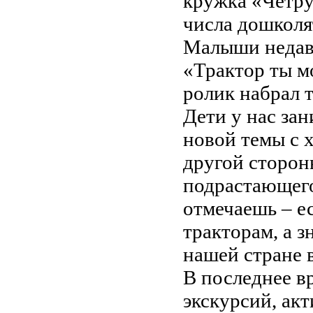
кружка «Четру
числа дошколя
Малыши недав
«Трактор ты мо
ролик набрал 
Дети у нас за
новой темы с 
другой сторон
подрастающего
отмечаешь – ес
тракторам, а 
нашей стране в
В последнее в
экскурсий, ак