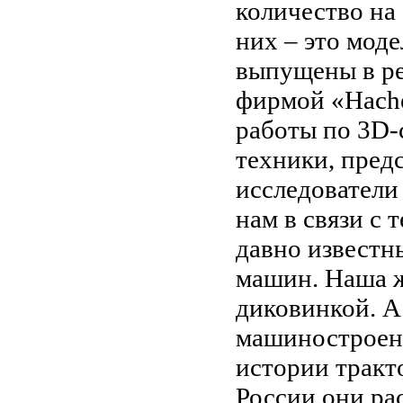
количество на 
них – это мод
выпущены в ре
фирмой «Hachet
работы по 3D-
техники, пред
исследователи
нам в связи с
давно известн
машин. Наша ж
диковинкой. А
машиностроени
истории тракт
России они ра