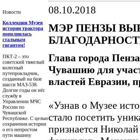
08.10.2018
Новости
Коллекция Музея
МЭР ПЕНЗЫ ВЫ
истории трактора
пополнилась
БЛАГОДАРНОСТ
стальным
гигантом!
Глава города Пен
ПКТ-2 – это
советский тяжелый
Чувашию для участ
колесный
путепрокладчик,
властей Евразии, 
созданный на базе
шасси МАЗ-538.
Долгие годы он нёс
службу в
Управлении МЧС
«Узнав о Музее исто
России по
Чувашской
стало посетить уник
Республике. С целью
сохранения истории
признается Николай 
о его непростом
пути машину