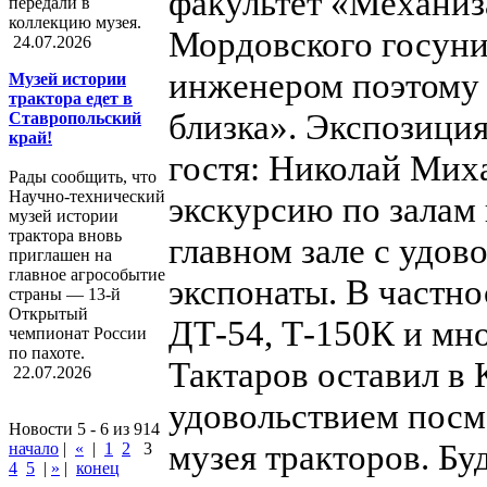
факультет «Механиз
передали в
коллекцию музея.
Мордовского госуни
24.07.2026
инженером поэтому 
Музей истории
трактора едет в
близка». Экспозици
Ставропольский
край!
гостя: Николай Мих
Рады сообщить, что
Научно-технический
экскурсию по залам 
музей истории
трактора вновь
главном зале с удов
приглашен на
главное агрособытие
экспонаты. В частно
страны — 13-й
Открытый
ДТ-54, Т-150К и мн
чемпионат России
по пахоте.
Тактаров оставил в 
22.07.2026
удовольствием посм
Новости 5 - 6 из 914
музея тракторов. Бу
начало
|
«
|
1
2
3
4
5
|
»
|
конец