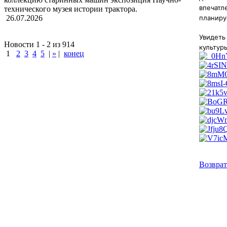
впечатл
технического музея истории трактора.
планиру
26.07.2026
Увидет
Новости 1 - 2 из 914
культур
1
2
3
4
5
|
»
|
конец
Возврат