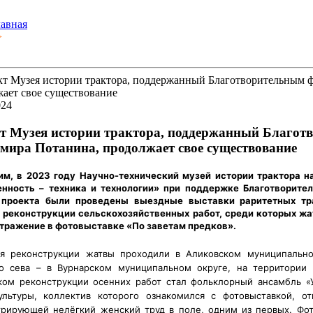
лавная
>
024
т Музея истории трактора, поддержанный Благот
мира Потанина, продолжает свое существование
м, в 2023 году Научно-технический музей истории трактора н
нность – техника и технологии» при поддержке Благотворите
 проекта были проведены выездные выставки раритетных тр
 реконструкции сельскохозяйственных работ, среди которых жат
тражение в фотовыставке «По заветам предков».
я реконструкции жатвы проходили в Аликовском муниципально
о сева – в Вурнарском муниципальном округе, на территории 
ком реконструкции осенних работ стал фольклорный ансамбль «
ультуры, коллектив которого ознакомился с фотовыставкой, 
рирующей нелёгкий женский труд в поле, одним из первых. Фот