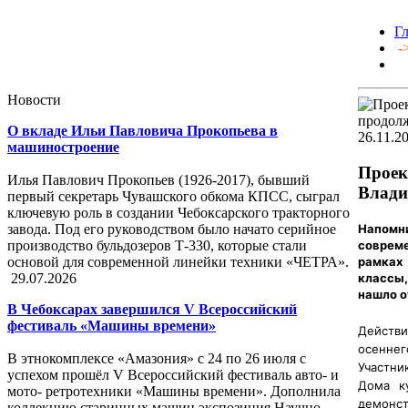
Г
-
Новости
О вкладе Ильи Павловича Прокопьева в
26.11.2
машиностроение
Проек
Илья Павлович Прокопьев (1926-2017), бывший
Влади
первый секретарь Чувашского обкома КПСС, сыграл
ключевую роль в создании Чебоксарского тракторного
Напомни
завода. Под его руководством было начато серийное
совреме
производство бульдозеров Т-330, которые стали
рамках
основой для современной линейки техники «ЧЕТРА».
классы,
29.07.2026
нашло о
В Чебоксарах завершился V Всероссийский
фестиваль «Машины времени»
Действи
осеннег
В этнокомплексе «Амазония» с 24 по 26 июля с
Участни
успехом прошёл V Всероссийский фестиваль авто- и
Дома к
мото- ретротехники «Машины времени». Дополнила
демонст
коллекцию старинных машин экспозиция Научно-