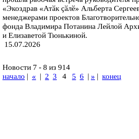
«Экоздрав «Атӑк ҫӑлӗ» Альберта Сергеев
менеджерами проектов Благотворительн
фонда Владимира Потанина Лейлой Арх
и Елизаветой Тюнькиной.
15.07.2026
Новости 7 - 8 из 914
начало
|
«
|
2
3
4
5
6
|
»
|
конец