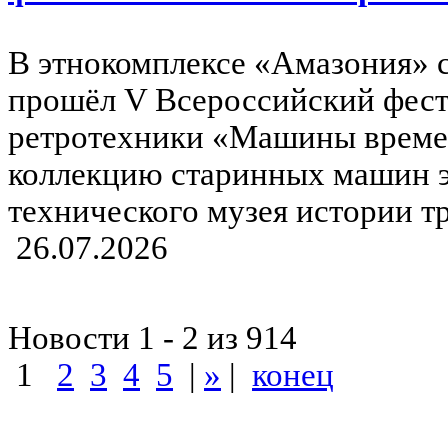
В этнокомплексе «Амазония» с
прошёл V Всероссийский фести
ретротехники «Машины време
коллекцию старинных машин э
технического музея истории тр
26.07.2026
Новости 1 - 2 из 914
1
2
3
4
5
|
»
|
конец