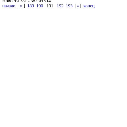
Новости 381 - 382 из 914
начало
|
«
|
189
190
191
192
193
|
»
|
конец