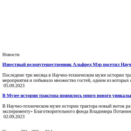
Новости
Известный велопутешественник Альфред Мэр посетил Научн
Последние три месяца в Научно-техническом музее истории т
мероприятия и побывало множество гостей, одним из которых
05.09.2023
В Музее истории трактора появилось много нового уникаль
В Научно-техническом музее истории трактора новый виток ра
эксперименту» Благотворительного фонда Владимира Потанин
02.09.2023