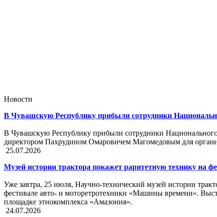
Новости
В Чувашскую Республику прибыли сотрудники Национально
В Чувашскую Республику прибыли сотрудники Национального м
директором Пахрудином Омаровичем Магомедовым для органи
25.07.2026
Музей истории трактора покажет раритетную технику на 
Уже завтра, 25 июля, Научно-технический музей истории трак
фестивале авто- и моторетротехники «Машины времени». Выста
площадке этнокомплекса «Амазония».
24.07.2026