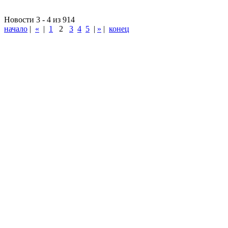
Новости 3 - 4 из 914
начало
|
«
|
1
2
3
4
5
|
»
|
конец