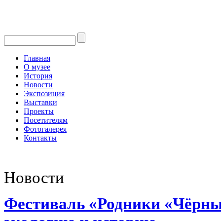
Главная
О музее
История
Новости
Экспозиция
Выставки
Проекты
Посетителям
Фотогалерея
Контакты
Новости
Фестиваль «Родники «Чёрны