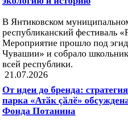
экологию и историю
В Янтиковском муниципальном
республиканский фестиваль «
Мероприятие прошло под эгид
Чувашии» и собрало школьнико
всей республики.
21.07.2026
От идеи до бренда: стратеги
парка «Атӑк ҫӑлӗ» обсужден
Фонда Потанина