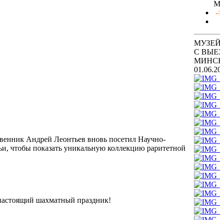
М
-
МУЗЕЙ
С ВЫЕ
МИНС
01.06.2
венник Андрей Леонтьев вновь посетил Научно-
емьи, чтобы показать уникальную коллекцию раритетной
 настоящий шахматный праздник!