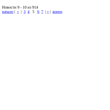
Новости 9 - 10 из 914
начало
|
«
|
3
4
5
6
7
|
»
|
конец