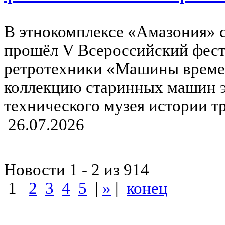
В этнокомплексе «Амазония» с
прошёл V Всероссийский фести
ретротехники «Машины време
коллекцию старинных машин э
технического музея истории тр
26.07.2026
Новости 1 - 2 из 914
1
2
3
4
5
|
»
|
конец