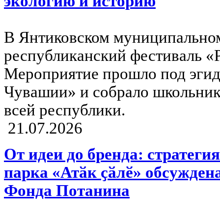
экологию и историю
В Янтиковском муниципальном
республиканский фестиваль «
Мероприятие прошло под эгид
Чувашии» и собрало школьнико
всей республики.
21.07.2026
От идеи до бренда: стратеги
парка «Атӑк ҫӑлӗ» обсужден
Фонда Потанина