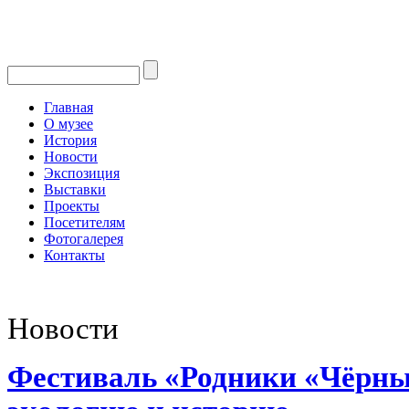
Главная
О музее
История
Новости
Экспозиция
Выставки
Проекты
Посетителям
Фотогалерея
Контакты
Новости
Фестиваль «Родники «Чёрны