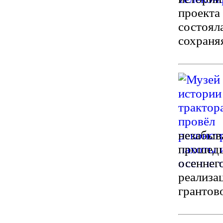
проекта
состоял
сохраня
незабыв
прошедш
осеннег
реализа
грантов