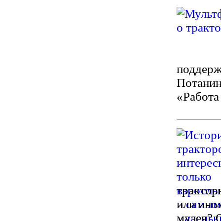
поддерж
Потанин
«Работа
трактор
или ино
музея? 