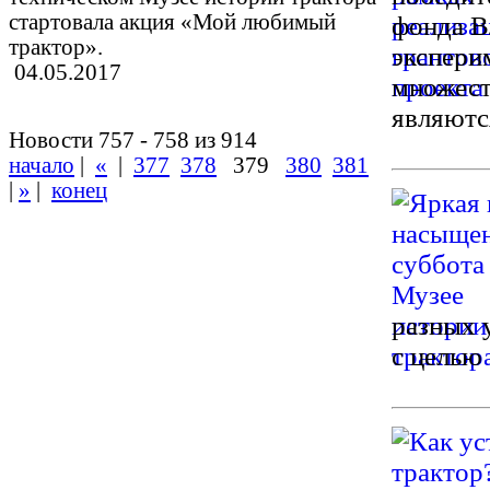
стартовала акция «Мой любимый
фонда В
трактор».
экспери
04.05.2017
множест
являютс
Новости 757 - 758 из 914
начало
|
«
|
377
378
379
380
381
|
»
|
конец
разных 
с целью 