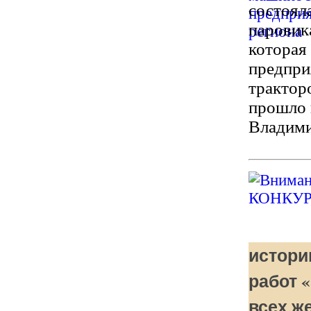
состоял
паровик
которая
предпри
трактор
прошло 
Владими
истори
работ 
всех ж