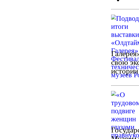
Галерея
свою эк
истории
Государ
Музеем 