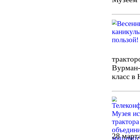
трактор
Вурман-
класс в
28 март