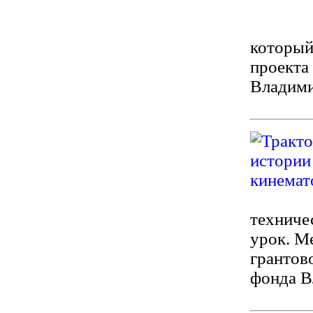
который
проекта
Владими
техниче
урок. М
грантов
фонда В