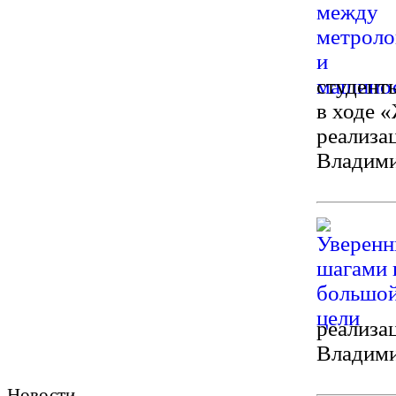
студент
в ходе 
реализа
Владими
реализа
Владими
Новости