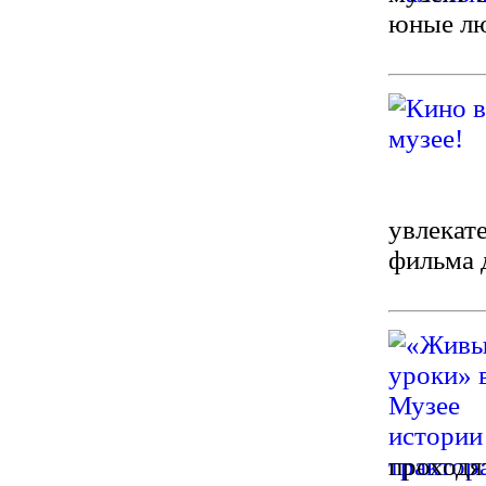
юные лю
увлекат
фильма 
проходя