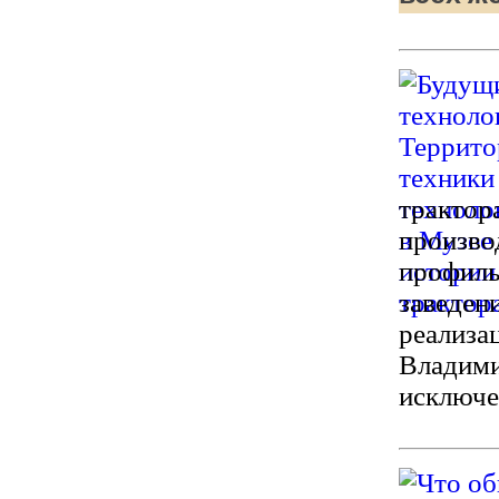
трактор
произво
профиль
заведен
реализа
Владими
исключе