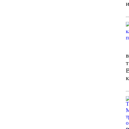
и
в
т
В
к