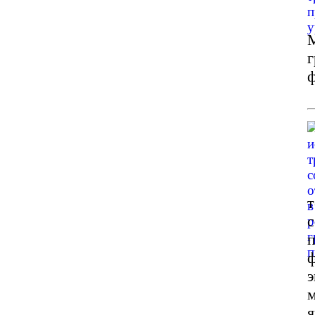
М
г
ф
т
с
п
э
м
я