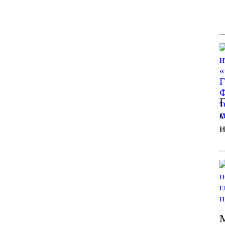
Г
с
и