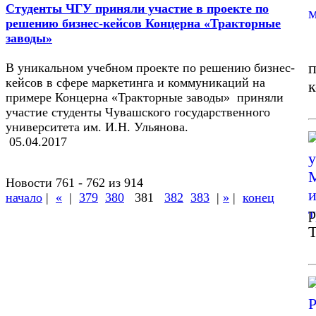
Студенты ЧГУ приняли участие в проекте по
решению бизнес-кейсов Концерна «Тракторные
заводы»
п
В уникальном учебном проекте по решению бизнес-
кейсов в сфере маркетинга и коммуникаций на
к
примере Концерна «Тракторные заводы» приняли
участие студенты Чувашского государственного
университета им. И.Н. Ульянова.
05.04.2017
Новости 761 - 762 из 914
начало
|
«
|
379
380
381
382
383
|
»
|
конец
р
Т