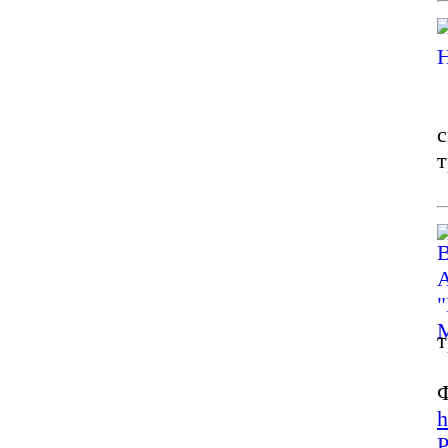
с
т
т
h