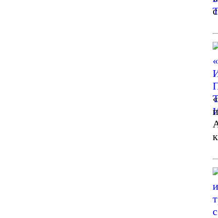
с
п
А
к