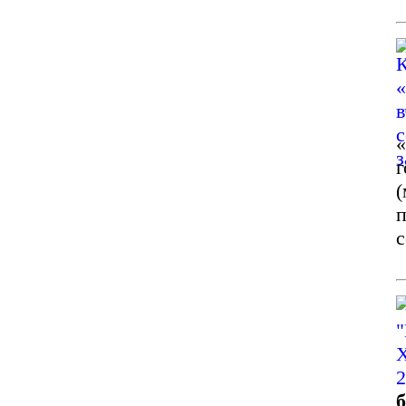
г
(
п
с
б