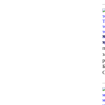
и
м
п
з
р
Б
С