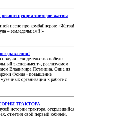
я реконструкция эпизодов жатвы
тной песне про комбайнеров: «Жатва!
уда – земледельцам!!!»
поздравления!
а получил свидетельство победы
льный эксперимент», реализуемом
дом Владимира Потанина. Одна из
ержки Фонда - повышение
 музейных организаций к работе с
ТОРИИ ТРАКТОРА
музей истории трактора, открывшийся
арах, отметил свой первый юбилей.