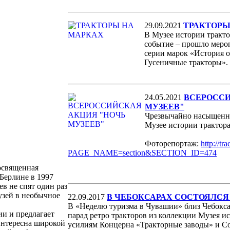
29.09.2021
ТРАКТОРЫ
В Музее истории тракто
событие – прошло меро
серии марок «История о
Гусеничные тракторы».
24.05.2021
ВСЕРОССИ
МУЗЕЕВ"
Чрезвычайно насыщенно
Музее истории трактора
Фоторепортаж:
http://t
PAGE_NAME=section&SECTION_ID=474
посвященная
Берлине в 1997
ев не спят один раз
музей в необычное
22.09.2017
В ЧЕБОКСАРАХ СОСТОЯЛСЯ 
В «Неделю туризма в Чувашии» близ Чебоксар
и и предлагает
парад ретро тракторов из коллекции Музея ис
 интересна широкой
усилиям Концерна «Тракторные заводы» и С