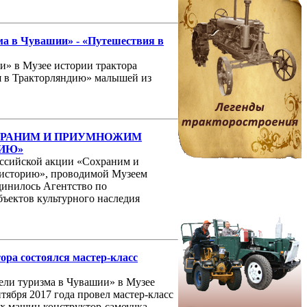
ма в Чувашии» - «Путешествия в
и» в Музее истории трактора
я в Тракторляндию» малышей из
ХРАНИМ И ПРИУМНОЖИМ
ИЮ»
оссийской акции «Сохраним и
историю», проводимой Музеем
динилось Агентство по
бъектов культурного наследия
ора состоялся мастер-класс
ели туризма в Чувашии» в Музее
нтября 2017 года провел мастер-класс
х машин конструктор-самоучка