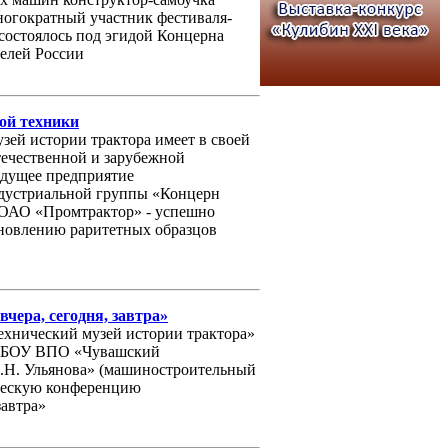
гократный участник фестиваля-
состоялось под эгидой Концерна
елей России
ой техники
зей истории трактора имеет в своей
течественной и зарубежной
едущее предприятие
дустриальной группы «Концерн
 ОАО «Промтрактор» - успешно
ановлению раритетных образцов
чера, сегодня, завтра»
ехнический музей истории трактора»
ГБОУ ВПО «Чувашский
И.Н. Ульянова» (машиностроительный
ическую конференцию
завтра»