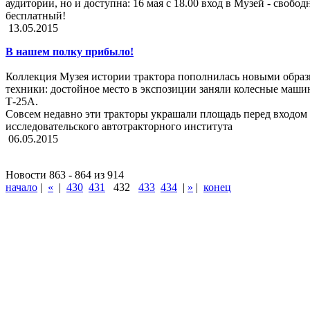
аудитории, но и доступна: 16 мая с 18.00 вход в Музей - свобо
бесплатный!
13.05.2015
В нашем полку прибыло!
Коллекция Музея истории трактора пополнилась новыми обра
техники: достойное место в экспозиции заняли колесные маши
Т-25А.
Совсем недавно эти тракторы украшали площадь перед входом 
исследовательского автотракторного института
06.05.2015
Новости 863 - 864 из 914
начало
|
«
|
430
431
432
433
434
|
»
|
конец