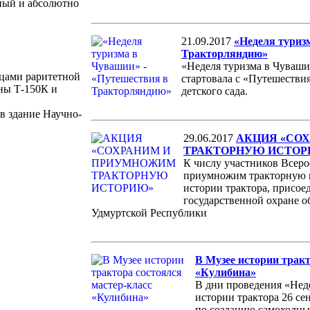
дный и абсолютно
21.09.2017
«Неделя туриз
Тракторляндию»
«Неделя туризма в Чуваши
зцами раритетной
стартовала с «Путешестви
ны Т-150К и
детского сада.
в здание Научно-
29.06.2017
АКЦИЯ «СО
ТРАКТОРНУЮ ИСТОР
К числу участников Всер
приумножим тракторную 
истории трактора, присое
государственной охране о
Удмуртской Республики
В Музее истории тракт
«Кулибина»
В дни проведения «Нед
истории трактора 26 се
по созданию самоходны