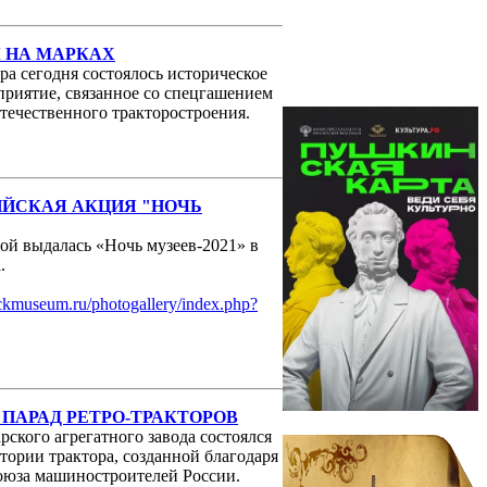
 НА МАРКАХ
ра сегодня состоялось историческое
приятие, связанное со спецгашением
течественного тракторостроения.
ЙСКАЯ АКЦИЯ "НОЧЬ
й выдалась «Ночь музеев-2021» в
.
rackmuseum.ru/photogallery/index.php?
ПАРАД РЕТРО-ТРАКТОРОВ
ского агрегатного завода состоялся
тории трактора, созданной благодаря
оюза машиностроителей России.