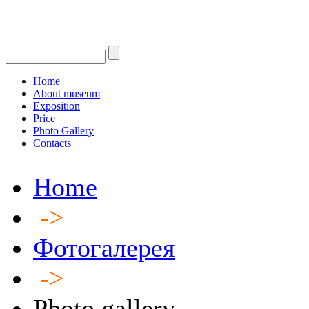
Home
About museum
Exposition
Price
Photo Gallery
Contacts
Home
->
Фотогалерея
->
Photo gallery