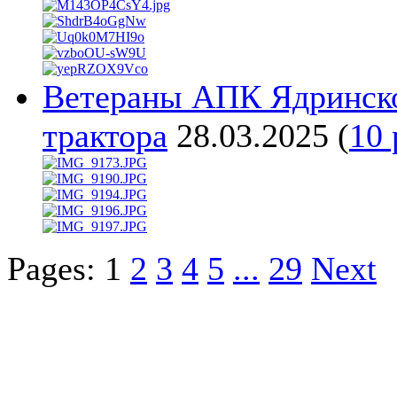
Ветераны АПК Ядринско
трактора
28.03.2025
(
10 
Pages:
1
2
3
4
5
...
29
Next