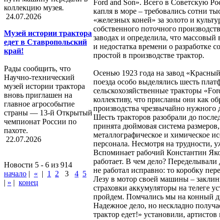
Ford and Son». Всего в Советскую Ро
коллекцию музея.
капля в море – требовались сотни ты
24.07.2026
«железных коней» за золото и культу
собственного поточного производств
Музей истории трактора
заводах и определила, что массовый
едет в Ставропольский
и недостатка времени о разработке с
край!
простой в производстве трактор.
Берегись со
Рады сообщить, что
Осенью 1923 года на завод «Красны
Научно-технический
поезда особо выделялись шесть платф
музей истории трактора
сельскохозяйственные тракторы «For
вновь приглашен на
коллективу, что присланы они как об
главное агрособытие
производства чрезвычайно нужного 
страны — 13-й Открытый
Шесть тракторов разобрали до после
чемпионат России по
принята дюймовая система размеров, 
пахоте.
металлографическое и химическое ис
22.07.2026
персонала. Несмотря на трудности, 
Вспоминает рабочий Константин Яков
работает. В чем дело? Переделывали 
Новости 5 - 6 из 914
не работал исправно: то коробку пере
начало
|
«
|
1
2
3
4
5
Лезу в мотор своей машины – заклини
|
»
|
конец
страховки аккумуляторы на телеге у
пройдем. Помчались мы на конный дв
Надежное дело, но нескладно получае
трактор едет!» установили, артистов