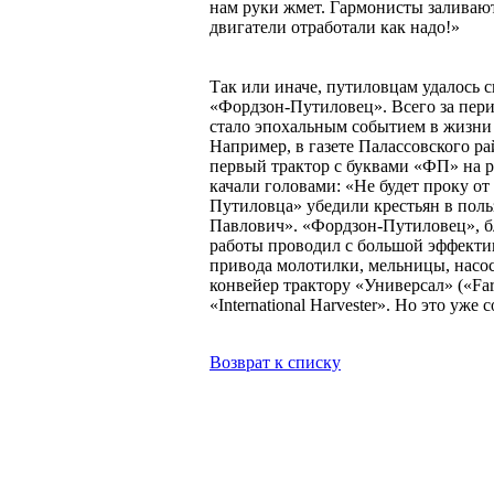
нам руки жмет. Гармонисты заливают
двигатели отработали как надо!»
Уважаемый
Так или иначе, путиловцам удалось с
«Фордзон-Путиловец». Всего за пери
стало эпохальным событием в жизни 
Например, в газете Палассовского ра
первый трактор с буквами «ФП» на р
качали головами: «Не будет проку от
Путиловца» убедили крестьян в поль
Павлович». «Фордзон-Путиловец», б
работы проводил с большой эффекти
привода молотилки, мельницы, насос
конвейер трактору «Универсал» («Fa
«International Harvester». Но это уже
Возврат к списку