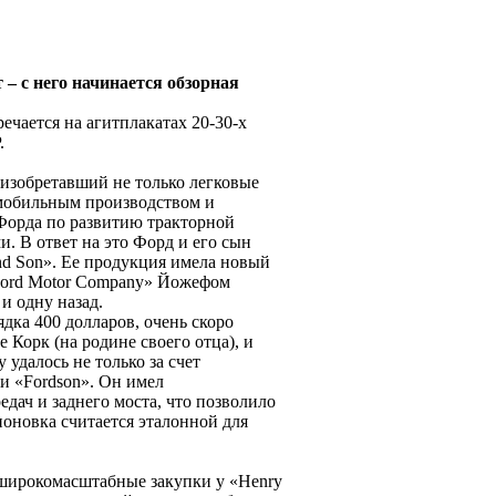
– с него начинается обзорная
ечается на агитплакатах 20-30-х
Р.
изобретавший не только легковые
омобильным производством и
Форда по развитию тракторной
. В ответ на это Форд и его сын
and Son». Ее продукция имела новый
«Ford Motor Company» Йожефом
 и одну назад.
дка 400 долларов, очень скоро
Корк (на родине своего отца), и
удалось не только за счет
и «Fordson». Он имел
дач и заднего моста, что позволило
поновка считается эталонной для
 широкомасштабные закупки у «Henry