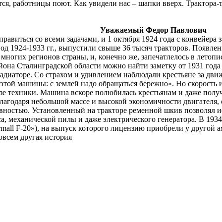
ся, работницы поют. Как увидели нас – шапки вверх. Трактора-т
 Федор Павлович
правиться со всеми задачами, и 1 октября 1924 года с конвейер
од 1924-1933 гг., выпустили свыше 36 тысяч тракторов. Появле
многих регионов страны, и, конечно же, запечатлелось в летоп
йона Сталинградской области можно найти заметку от 1931 года 
адиаторе. Со страхом и удивлением наблюдали крестьяне за дви
 этой машины: с землей надо обращаться бережно». Но скорость 
зе техники. Машина вскоре полюбилась крестьянам и даже полу
лагодаря небольшой массе и высокой экономичности двигателя,
вностью. Установленный на тракторе ременной шкив позволял и
а, механической пилы и даже электрического генератора. В 193
rmall F-20»), на выпуск которого лицензию приобрели у другой 
 совсем другая история