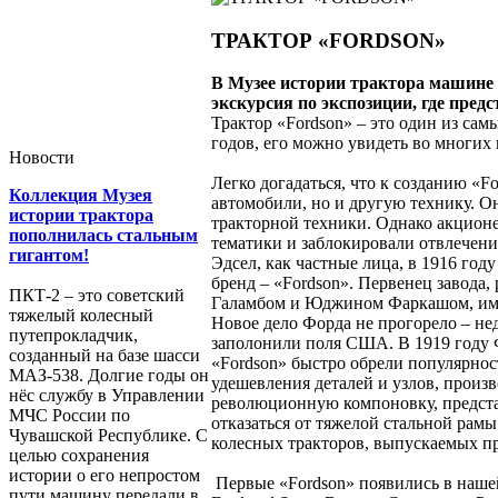
ТРАКТОР «FORDSON»
В Музее истории трактора машине «
экскурсия по экспозиции, где пре
Трактор «Fordson» – это один из сам
годов, его можно увидеть во многи
Новости
С революци
Легко догадаться, что к созданию «
Коллекция Музея
автомобили, но и другую технику. О
истории трактора
тракторной техники. Однако акцион
пополнилась стальным
тематики и заблокировали отвлечени
гигантом!
Эдсел, как частные лица, в 1916 год
бренд – «Fordson». Первенец завода
ПКТ-2 – это советский
Галамбом и Юджином Фаркашом, имел 
тяжелый колесный
Новое дело Форда не прогорело – не
путепрокладчик,
заполонили поля США. В 1919 году Ф
созданный на базе шасси
«Fordson» быстро обрели популярност
МАЗ-538. Долгие годы он
удешевления деталей и узлов, произ
нёс службу в Управлении
революционную компоновку, представ
МЧС России по
отказаться от тяжелой стальной рамы
Чувашской Республике. С
колесных тракторов, выпускаемых п
целью сохранения
Америка
истории о его непростом
Первые «Fordson» появились в нашей
пути машину передали в