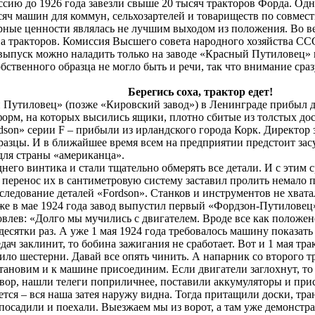
ссию до 1926 года завезли свыше 20 тысяч тракторов Форда. Од
сяч машин для коммун, сельхозартелей и товариществ по совмес
рные ценности являлась не лучшим выходом из положения. Во ве
а тракторов. Комиссия Высшего совета народного хозяйства СС
 выпуск можно наладить только на заводе «Красный Путиловец» в
обственного образца не могло быть и речи, так что внимание сра
ха, трактор едет!
й Путиловец» (позже «Кировский завод») в Ленинграде прибыл 
орм, на которых высились ящики, плотно сбитые из толстых дос
dson» серии F – прибыли из ирландского города Корк. Директор
разцы. И в ближайшее время всем на предприятии предстоит зас
для страны «американца».
днего винтика и стали тщательно обмерять все детали. И с этим
перенос их в сантиметровую систему заставил пролить немало п
следование деталей «Fordson». Станков и инструментов не хвата
уже в мае 1924 года завод выпустил первый «Фордзон-Путиловец
лев: «Долго мы мучились с двигателем. Вроде все как положено
десятки раз. А уже 1 мая 1924 года требовалось машину показат
дач заклинит, то бобина зажигания не сработает. Вот и 1 мая тра
ло шестерни. Давай все опять чинить. А напарник со второго тр
становим и к машине присоединим. Если двигатели заглохнут, то
ор, нашли телеги поприличнее, поставили аккумуляторы и прис
тся – вся наша затея наружу видна. Тогда притащили доски, тра
 посадили и поехали. Выезжаем мы из ворот, а там уже демонстр