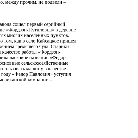
о, между прочим, не подвели –
а завода сошел первый серийный
ние «Фордзон-Путиловца» в деревне
исях многих населенных пунктов.
о том, как в село Кайсацкое пришел
жением гремящего чуда. Старики
и качество работы «Фордзон-
чила ласковое название «Федор
 основные сельскохозяйственные
спользовать машину в качестве
4 году «Федор Павлович» уступил
американской компании –