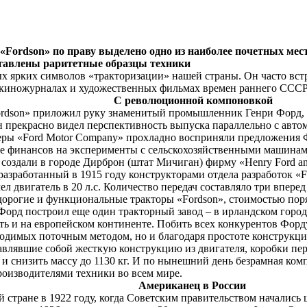
Fordson» по праву выделено одно из наиболее почетных мест 
дставлены раритетные образцы техники
ых ярких символов «тракторизации» нашей страны. Он часто встр
х киножурналах и художественных фильмах времен раннего ССС
онной компоновкой
Fordson» приложил руку знаменитый промышленник Генри Форд, 
н прекрасно видел перспективность выпуска параллельно с авт
еры «Ford Motor Company» прохладно восприняли предложения 
е финансов на эксперименты с сельскохозяйственными машинами
у создали в городе Дирброн (штат Мичиган) фирму «Henry Ford 
, разработанный в 1915 году конструкторами отдела разработок 
двигатель в 20 л.с. Количество передач составляло три вперед
дорогие и функциональные тракторы «Fordson», стоимостью поря
орд построил еще один тракторный завод – в ирландском городе 
ь и на европейском континенте. Побить всех конкурентов Форду 
водимых поточным методом, но и благодаря простоте конструкци
лявшие собой жесткую конструкцию из двигателя, коробки пере
 и снизить массу до 1130 кг. И по нынешний день безрамная ком
роизводителями техники во всем мире.
нец в России
 стране в 1922 году, когда Советским правительством начались