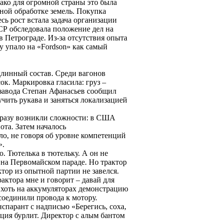
нако для огромной страны это была
тной обработке земель. Покупка
сь рост встала задача организации
СР обследовала положение дел на
 Петрограде. Из-за отсутствия опыта
зу упало на «Fordson» как самый
длинный состав. Среди вагонов
ок. Маркировка гласила: груз –
 завода Степан Афанасьев сообщил
учить рукава и заняться локализацией
 сразу возникли сложности: в США
ота. Затем началось
ло, не говоря об уровне компетенций
».
. Тютелька в тютельку. А он не
ь на Первомайском параде. Но трактор
ктор из опытной партии не завелся.
актора мне и говорит – давай для
 хоть на аккумуляторах демонстрацию
оединили провода к мотору.
нспарант с надписью «Берегись, соха,
ация бурлит. Директор с алым бантом